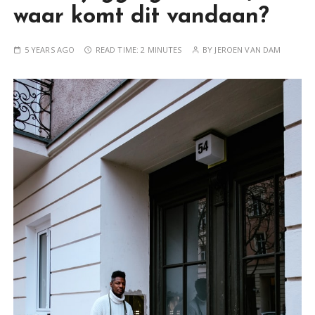
waar komt dit vandaan?
5 YEARS AGO
READ TIME:
2 MINUTES
BY
JEROEN VAN DAM