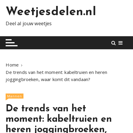
S
Weetjesdelen.nl
k
i
Deel al jouw weetjes
p
t
o
c
o
n
Home
t
De trends van het moment: kabeltruien en heren
e
joggingbroeken, waar komt dit vandaan?
n
t
Mannen
De trends van het
moment: kabeltruien en
heren joggingbroeken,