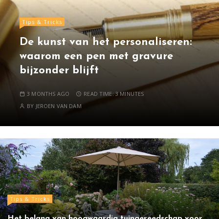
Tips & Tricks
De kunst van het personaliseren:
waarom een pen met gravure
bijzonder blijft
3 MONTHS AGO
READ TIME:
3 MINUTES
BY
JEROEN VAN DAM
Tips & Tricks
Het belang van hoogwaardig tuingereedschap voor