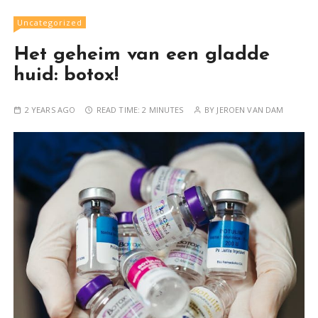
Uncategorized
Het geheim van een gladde
huid: botox!
2 YEARS AGO
READ TIME:
2 MINUTES
BY
JEROEN VAN DAM