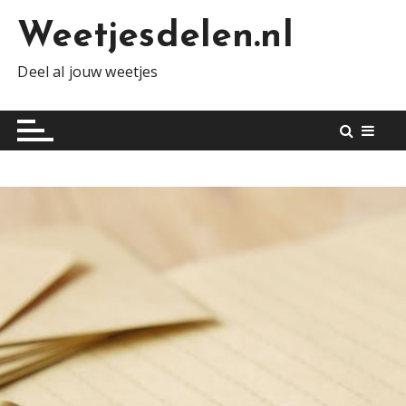
S
Weetjesdelen.nl
k
i
Deel al jouw weetjes
p
t
o
c
o
n
t
e
n
t