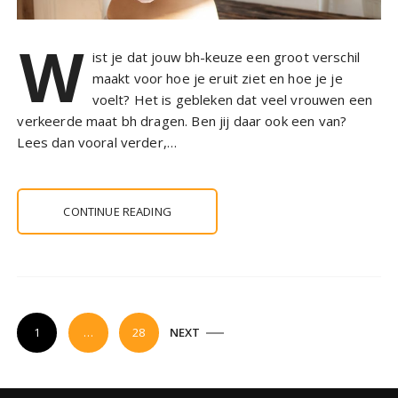
W
ist je dat jouw bh-keuze een groot verschil
maakt voor hoe je eruit ziet en hoe je je
voelt? Het is gebleken dat veel vrouwen een
verkeerde maat bh dragen. Ben jij daar ook een van?
Lees dan vooral verder,…
CONTINUE READING
P
1
…
28
NEXT
o
s