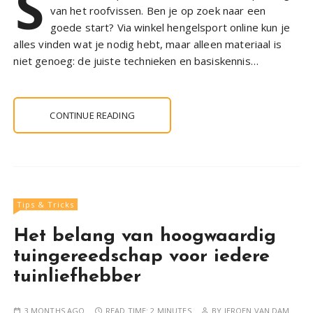
S
van het roofvissen. Ben je op zoek naar een
goede start? Via winkel hengelsport online kun je
alles vinden wat je nodig hebt, maar alleen materiaal is
niet genoeg: de juiste technieken en basiskennis…
CONTINUE READING
Tips & Tricks
Het belang van hoogwaardig
tuingereedschap voor iedere
tuinliefhebber
3 MONTHS AGO
READ TIME:
2 MINUTES
BY
JEROEN VAN DAM