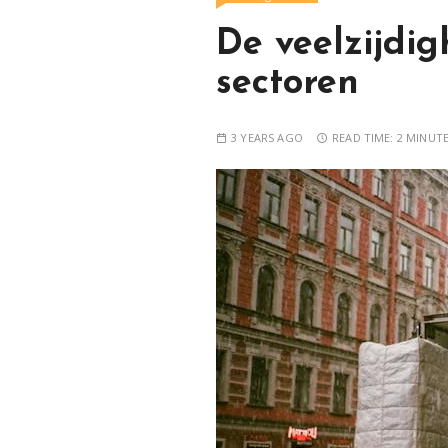
De veelzijdig
sectoren
3 YEARS AGO
READ TIME:
2 MINUT