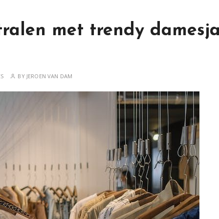
 stralen met trendy damesj
ES
BY
JEROEN VAN DAM