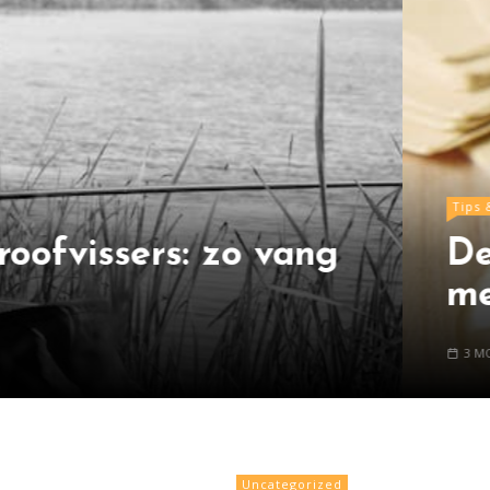
Tips & Tricks
De kunst van het persona
met gravure bijzonder bli
3 MONTHS AGO
READ TIME:
3 MINUTES
BY
JEROEN VAN DAM
Uncategorized