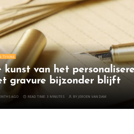
liseren: waarom een pen
jft