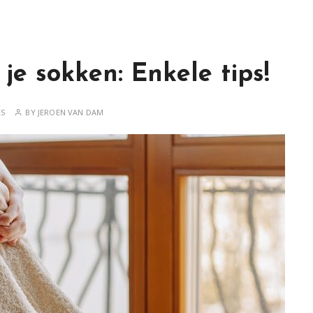
 je sokken: Enkele tips!
ES
BY
JEROEN VAN DAM