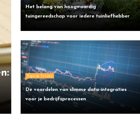
Het belang van hoogwaardig
tuingereedschap voor iedere tuinliefhebber
Wonen
Handige weetjes die je 
Tips & Tricks
stuk makkelijker make
De voordelen van slimme data-integraties
voor je bedrijfsprocessen
1 YEAR AGO
READ TIME:
2 MINUTES
BY
JEROEN VAN DA