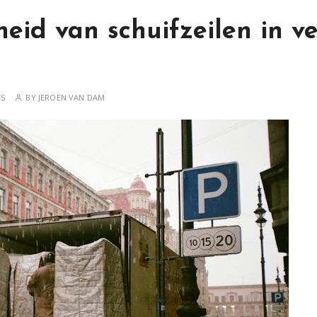
heid van schuifzeilen in v
ES
BY
JEROEN VAN DAM