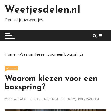
S
Weetjesdelen.nl
k
i
Deel al jouw weetjes
p
t
o
c
o
n
Home
Waarom kiezen voor een boxspring?
t
e
Wonen
n
t
Waarom kiezen voor een
boxspring?
3 YEARS AGO
READ TIME:
2 MINUTES
BY
JEROEN VAN DAM