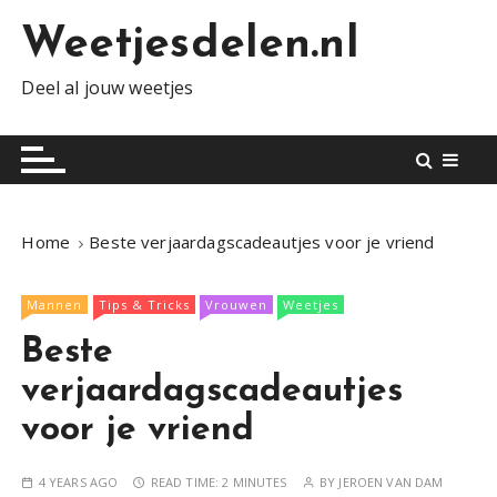
S
Weetjesdelen.nl
k
i
Deel al jouw weetjes
p
t
o
c
o
n
Home
Beste verjaardagscadeautjes voor je vriend
t
e
Mannen
Tips & Tricks
Vrouwen
Weetjes
n
t
Beste
verjaardagscadeautjes
voor je vriend
4 YEARS AGO
READ TIME:
2 MINUTES
BY
JEROEN VAN DAM