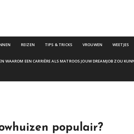
NNEN
REIZEN
TIPS & TRICKS
VROUWEN
WEETJES
EN WAAROM EEN CARRIÈRE ALS MATROOS JOUW DREAMJOB ZOU KUN
whuizen populair?