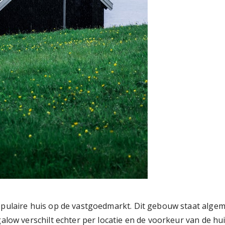
pulaire huis op de vastgoedmarkt. Dit gebouw staat algem
low verschilt echter per locatie en de voorkeur van de hu