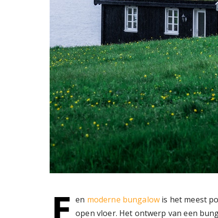
E
en
moderne bungalow
is het meest po
open vloer. Het ontwerp van een bunga