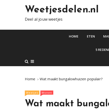
S
Weetjesdelen.nl
k
i
Deel al jouw weetjes
p
t
o
HOME
ETEN
MA
c
o
5 REDEN
n
t
e
n
t
Home
Wat maakt bungalowhuizen populair?
Weetjes
Wonen
Wat maakt bungalo