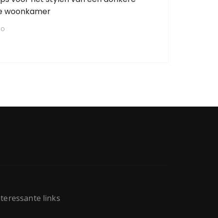
de woonkamer
GO
nteressante links