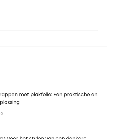
appen met plakfolie: Een praktische en
oplossing
GO
 tips voor het stylen van een donkere