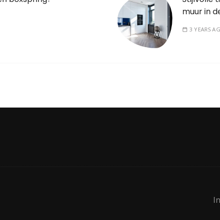
muur in 
3 YEARS A
I