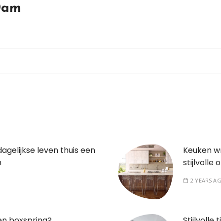
Dam
dagelijkse leven thuis een
Keuken wr
n
stijlvolle 
2 YEARS A
en boxspring?
Stijlvolle