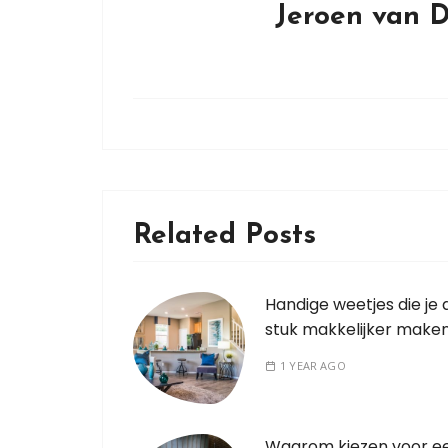
Jeroen van 
Related Posts
Handige weetjes die je 
stuk makkelijker make
1 YEAR AGO
Waarom kiezen voor e