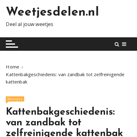
S
Weetjesdelen.nl
k
i
Deel al jouw weetjes
p
t
o
c
o
n
Home
t
Kattenbakgeschiedenis: van zandbak tot zelfreinigende
e
kattenbak
n
t
Weetjes
Kattenbakgeschiedenis:
van zandbak tot
zelfreinigende kattenbak