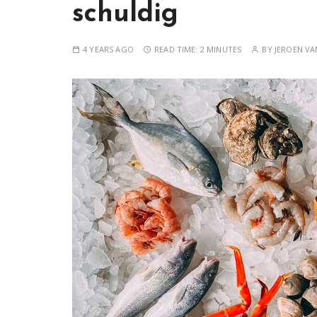
schuldig
4 YEARS AGO
READ TIME:
2 MINUTES
BY
JEROEN V