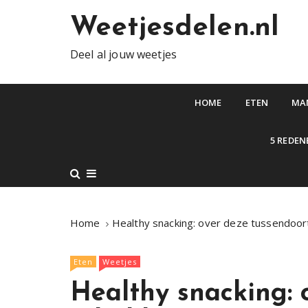
S
Weetjesdelen.nl
k
i
Deel al jouw weetjes
p
t
o
HOME
ETEN
MA
c
o
5 REDEN
n
t
e
n
t
Home
Healthy snacking: over deze tussendoortj
Eten
Weetjes
Healthy snacking: o