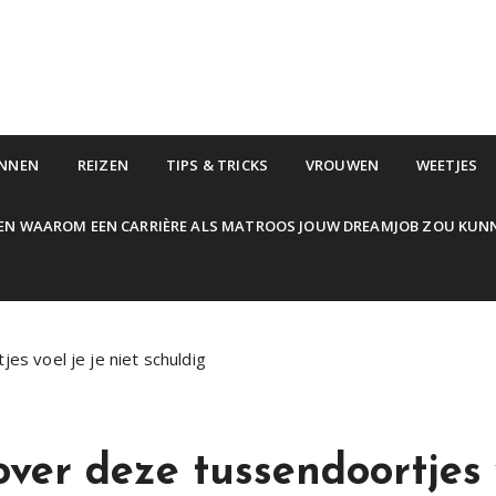
NNEN
REIZEN
TIPS & TRICKS
VROUWEN
WEETJES
EN WAAROM EEN CARRIÈRE ALS MATROOS JOUW DREAMJOB ZOU KUN
es voel je je niet schuldig
ver deze tussendoortjes v