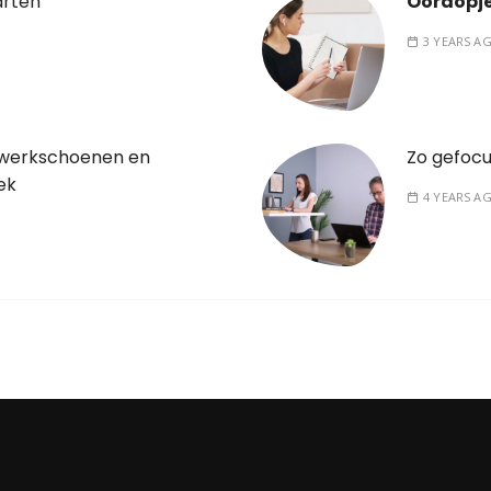
arten
Oordopje
3 YEARS A
werkschoenen en
Zo gefocu
ek
4 YEARS A