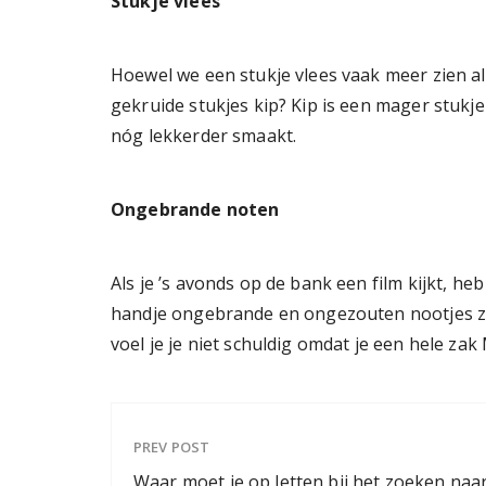
Stukje vlees
Hoewel we een stukje vlees vaak meer zien al
gekruide stukjes kip? Kip is een mager stukje 
nóg lekkerder smaakt.
Ongebrande noten
Als je ’s avonds op de bank een film kijkt, h
handje ongebrande en ongezouten nootjes zij
voel je je niet schuldig omdat je een hele z
PREV POST
Waar moet je op letten bij het zoeken naa