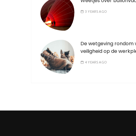
Weetjes over ballonva
3 YEARS AGO
De wetgeving rondom 
veiligheid op de werkpl
4 YEARS AGO