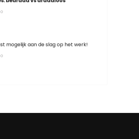
s: bedraad vs draadloos
GO
st mogelijk aan de slag op het werk!
GO