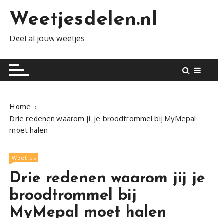
S
Weetjesdelen.nl
k
i
Deel al jouw weetjes
p
t
o
c
o
n
Home
t
Drie redenen waarom jij je broodtrommel bij MyMepal
e
moet halen
n
t
Weetjes
Drie redenen waarom jij je
broodtrommel bij
MyMepal moet halen