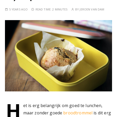
5 YEARS AGO
READ TIME:
2 MINUTES
BY
JEROEN VAN DAM
H
et is erg belangrijk om goed te lunchen,
maar zonder goede
broodtrommel
is dit erg