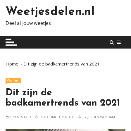
S
Weetjesdelen.nl
k
i
Deel al jouw weetjes
p
t
o
c
o
n
Home
Dit zijn de badkamertrends van 2021
t
e
Wonen
n
t
Dit zijn de
badkamertrends van 2021
6 YEARS AGO
READ TIME:
1 MINUTE
BY
JEROEN VAN DAM