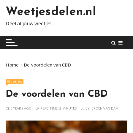
S
Weetjesdelen.nl
k
i
Deel al jouw weetjes
p
t
o
c
o
n
Home
De voordelen van CBD
t
e
Weetjes
n
t
De voordelen van CBD
6 YEARS AGO
READ TIME:
2 MINUTES
BY
JEROEN VAN DAM