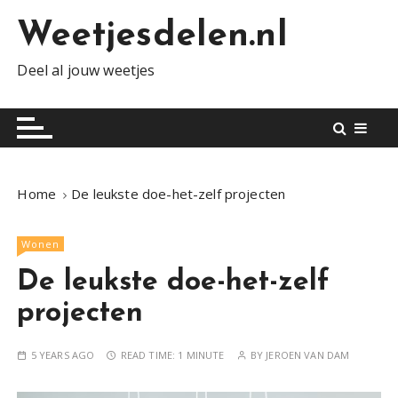
S
Weetjesdelen.nl
k
i
Deel al jouw weetjes
p
t
o
c
o
n
Home
De leukste doe-het-zelf projecten
t
e
Wonen
n
t
De leukste doe-het-zelf
projecten
5 YEARS AGO
READ TIME:
1 MINUTE
BY
JEROEN VAN DAM