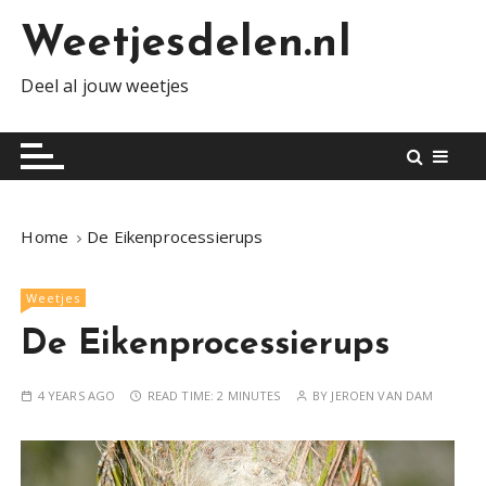
S
Weetjesdelen.nl
k
i
Deel al jouw weetjes
p
t
o
c
o
n
Home
De Eikenprocessierups
t
e
Weetjes
n
t
De Eikenprocessierups
4 YEARS AGO
READ TIME:
2 MINUTES
BY
JEROEN VAN DAM