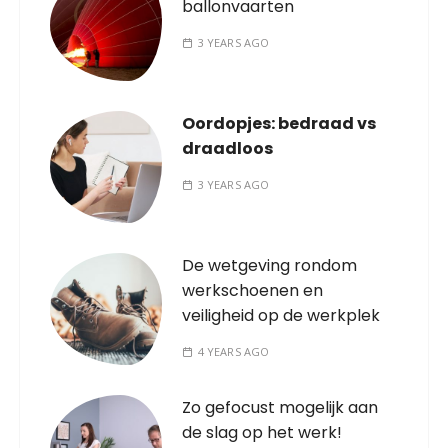
ballonvaarten
3 YEARS AGO
Oordopjes: bedraad vs
draadloos
3 YEARS AGO
De wetgeving rondom
werkschoenen en
veiligheid op de werkplek
4 YEARS AGO
Zo gefocust mogelijk aan
de slag op het werk!