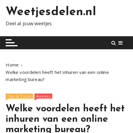
S
Weetjesdelen.nl
k
i
Deel al jouw weetjes
p
t
o
c
o
n
Home
t
Welke voordelen heeft het inhuren van een online
e
marketing bureau?
n
t
Tips & Tricks
Weetjes
Welke voordelen heeft het
inhuren van een online
marketing bureau?