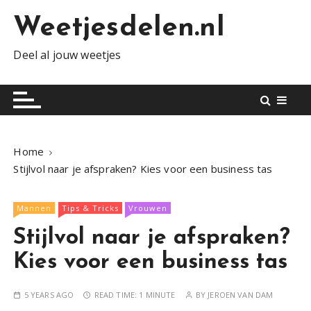
S
Weetjesdelen.nl
k
i
Deel al jouw weetjes
p
t
o
c
o
n
Home
t
Stijlvol naar je afspraken? Kies voor een business tas
e
n
Mannen
Tips & Tricks
Vrouwen
t
Stijlvol naar je afspraken?
Kies voor een business tas
5 YEARS AGO
READ TIME:
1 MINUTE
BY
JEROEN VAN DAM