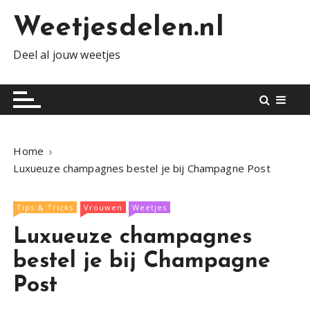
S
Weetjesdelen.nl
k
i
Deel al jouw weetjes
p
t
o
c
o
n
Home
t
Luxueuze champagnes bestel je bij Champagne Post
e
n
Tips & Tricks
Vrouwen
Weetjes
t
Luxueuze champagnes
bestel je bij Champagne
Post