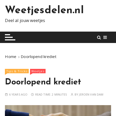
S
Weetjesdelen.nl
k
i
Deel al jouw weetjes
p
t
o
c
o
n
Home
Doorlopend krediet
t
e
Tips & Tricks
Weetjes
n
t
Doorlopend krediet
6 YEARS AGO
READ TIME:
2 MINUTES
BY
JEROEN VAN DAM