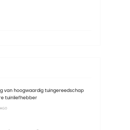
ng van hoogwaardig tuingereedschap
re tuinliefhebber
 AGO