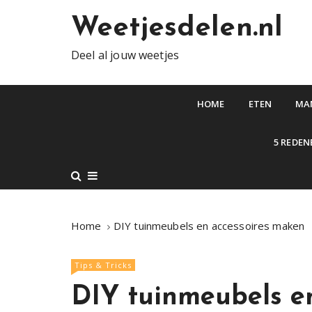
S
Weetjesdelen.nl
k
i
Deel al jouw weetjes
p
t
o
HOME
ETEN
MA
c
o
5 REDEN
n
t
e
n
t
Home
DIY tuinmeubels en accessoires maken
Tips & Tricks
DIY tuinmeubels e