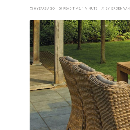
6 YEARS AGO
READ TIME:
1 MINUTE
BY
JEROEN VA