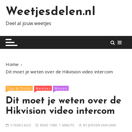
S
Weetjesdelen.nl
k
i
Deel al jouw weetjes
p
t
o
c
o
n
Home
t
Dit moet je weten over de Hikvision video intercom
e
n
Tips & Tricks
Weetjes
Wonen
t
Dit moet je weten over de
Hikvision video intercom
5 YEARS AGO
READ TIME:
1 MINUTE
BY
JEROEN VAN DAM