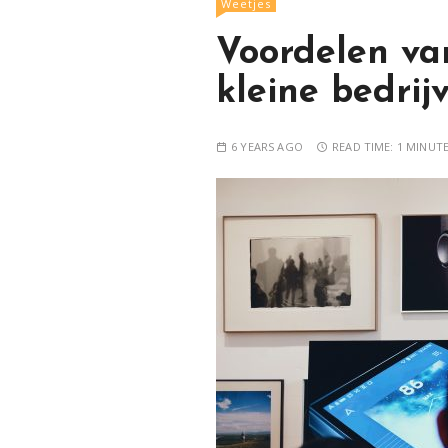
Weetjes
Voordelen va
kleine bedrij
6 YEARS AGO
READ TIME:
1 MINUT