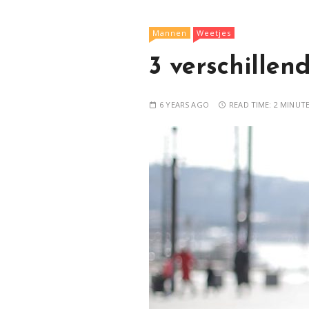
Mannen
Weetjes
3 verschillen
6 YEARS AGO
READ TIME:
2 MINUT