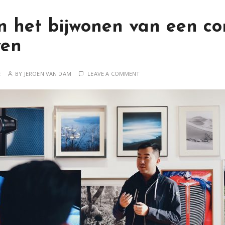
n het bijwonen van een co
ven
E
BY
JEROEN VAN DAM
LEAVE A COMMENT