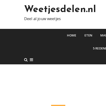
S
Weetjesdelen.nl
k
i
Deel al jouw weetjes
p
t
o
HOME
ETEN
MA
c
o
5 REDEN
n
t
e
n
t