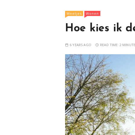
Weetjes
Wonen
Hoe kies ik d
6 YEARS AGO
READ TIME:
2 MINUT